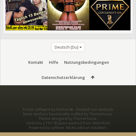
Deutsch [Du]
Kontakt
Hilfe
Nutzungsbedingungen
Datenschutzerklärung
Forum software by XenForo
-
Deutsch von xenDach
®
Some XenForo functionality crafted by
ThemeHouse
.
Theme designed by
ThemeHouse
.
XenPorta 2 PRO
© Jason Axelrod from
8WAYRUN
Powered by caffeine. Wichs add-on installiert.