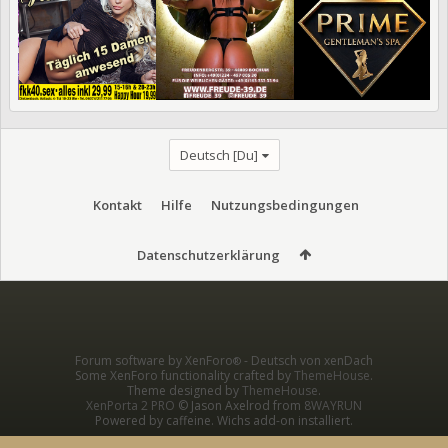
Deutsch [Du]
Kontakt
Hilfe
Nutzungsbedingungen
Datenschutzerklärung
Forum software by XenForo
-
Deutsch von xenDach
®
Some XenForo functionality crafted by
ThemeHouse
.
Theme designed by
ThemeHouse
.
XenPorta 2 PRO
© Jason Axelrod from
8WAYRUN
Powered by caffeine. Wichs add-on installiert.