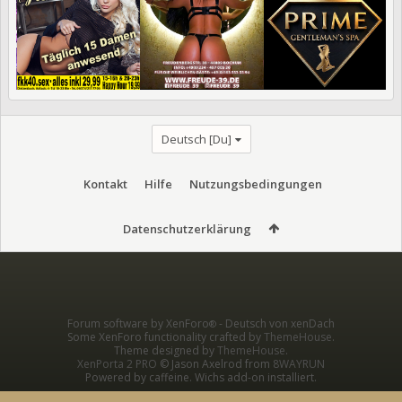
Deutsch [Du]
Kontakt
Hilfe
Nutzungsbedingungen
Datenschutzerklärung
Forum software by XenForo
-
Deutsch von xenDach
®
Some XenForo functionality crafted by
ThemeHouse
.
Theme designed by
ThemeHouse
.
XenPorta 2 PRO
© Jason Axelrod from
8WAYRUN
Powered by caffeine. Wichs add-on installiert.