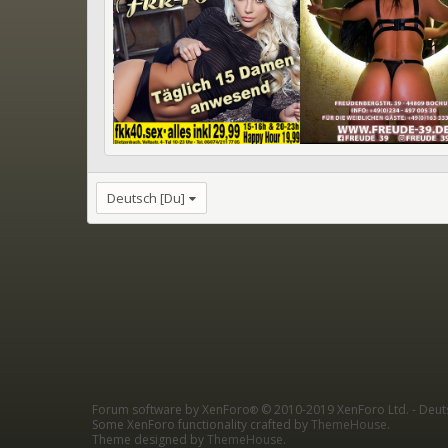
Deutsch [Du]
Forum software by XenForo
© 2010-2019 XenForo Ltd.
-
Deut
®
Some XenForo functionality crafted by
ThemeHouse
.
Theme designed by
ThemeHouse
.