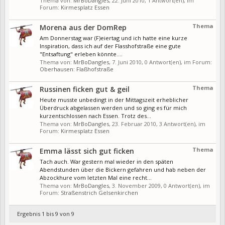
Thema von:
MrBoDangles
,
22. Juni 2010
, 1 Antwort(en), im
Forum:
Kirmesplatz Essen
Thema
Morena aus der DomRep
Am Donnerstag war (F)eiertag und ich hatte eine kurze
Inspiration, dass ich auf der Flasshofstraße eine gute
"Entsaftung" erleben könnte....
Thema von:
MrBoDangles
,
7. Juni 2010
, 0 Antwort(en), im Forum:
Oberhausen: Flaßhofstraße
Thema
Russinen ficken gut & geil
Heute musste unbedingt in der Mittagszeit erheblicher
Überdruck abgelassen werden und so ging es für mich
kurzentschlossen nach Essen. Trotz des...
Thema von:
MrBoDangles
,
23. Februar 2010
, 3 Antwort(en), im
Forum:
Kirmesplatz Essen
Thema
Emma lässt sich gut ficken
Tach auch. War gestern mal wieder in den späten
Abendstunden über die Bickern gefahren und hab neben der
Abzockhure vom letzten Mal eine recht...
Thema von:
MrBoDangles
,
3. November 2009
, 0 Antwort(en), im
Forum:
Straßenstrich Gelsenkirchen
Ergebnis 1 bis 9 von 9