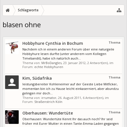
Schlagworte
blasen ohne
Thema
Hobbyhure Cynthia in Bochum
Nachdem ich in einem anderen Forum über eine naturgeile
Hobbyhure lesen durfte (unter anderem vom Kollegen
Timebandit), habe ich natürlich auch...
Thema von:
MrBoDangles
,
23. Januar 2012
, 2 Antwort(en), im
Forum:
echte Hobbyhuren
Thema
Kim, Südafrika
leistungsbereiter Kohleneimer auf der Geeste Liebe Mitficker,
momentan bin ich zu Hause leicht einkaserniert, aber abundzu
gelingen mir doch...
Thema von:
irrumator
,
26. August 2011
, 6 Antwort(en), im
Forum:
Straßenstrich Köln
Thema
Oberhausen: Wundertüte
Oberhausen: Wundertüte Kennt Ihr das auch noch? Ihr seid
früher mit Eurer Mutter in einen Tante-Emma-Laden gegangen