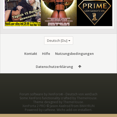
Deutsch [Du]
Kontakt
Hilfe
Nutzungsbedingungen
Datenschutzerklärung
Forum software by XenForo
-
Deutsch von xenDach
®
Some XenForo functionality crafted by
ThemeHouse
.
Theme designed by
ThemeHouse
.
XenPorta 2 PRO
© Jason Axelrod from
8WAYRUN
Powered by caffeine. Wichs add-on installiert.