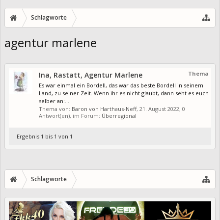
Schlagworte
agentur marlene
Thema
Ina, Rastatt, Agentur Marlene
Es war einmal ein Bordell, das war das beste Bordell in seinem
Land, zu seiner Zeit. Wenn ihr es nicht glaubt, dann seht es euch
selber an:...
Thema von:
Baron von Harthaus-Neff
,
21. August 2022
, 0
Antwort(en), im Forum:
Überregional
Ergebnis 1 bis 1 von 1
Schlagworte