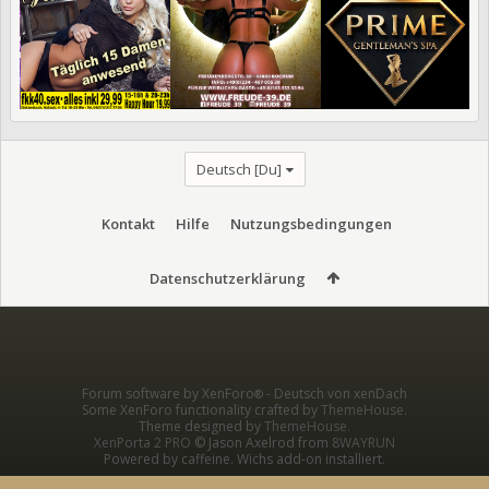
Deutsch [Du]
Kontakt
Hilfe
Nutzungsbedingungen
Datenschutzerklärung
Forum software by XenForo
-
Deutsch von xenDach
®
Some XenForo functionality crafted by
ThemeHouse
.
Theme designed by
ThemeHouse
.
XenPorta 2 PRO
© Jason Axelrod from
8WAYRUN
Powered by caffeine. Wichs add-on installiert.