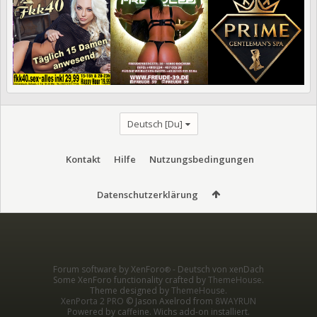
Deutsch [Du]
Kontakt
Hilfe
Nutzungsbedingungen
Datenschutzerklärung
Forum software by XenForo
-
Deutsch von xenDach
®
Some XenForo functionality crafted by
ThemeHouse
.
Theme designed by
ThemeHouse
.
XenPorta 2 PRO
© Jason Axelrod from
8WAYRUN
Powered by caffeine. Wichs add-on installiert.