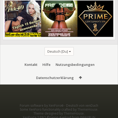
Deutsch [Du]
Kontakt
Hilfe
Nutzungsbedingungen
Datenschutzerklärung
Forum software by XenForo
-
Deutsch von xenDach
®
Some XenForo functionality crafted by
ThemeHouse
.
Theme designed by
ThemeHouse
.
XenPorta 2 PRO
© Jason Axelrod from
8WAYRUN