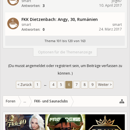
smart
jogi67
10. April 2017
Antworten:
3
FKK Dietzenbach: Angy, 30, Rumänien
smart
smart
24. März 2017
Antworten:
0
Thema 101 bis 120 von 163
Optionen für die Themenanzeige
(Du musst angemeldet oder registriert sein, um Beiträge verfassen zu
können. )
< Zurück
1
←
4
5
6
7
8
9
Weiter >
Foren
...
FKK- und Saunaclubs