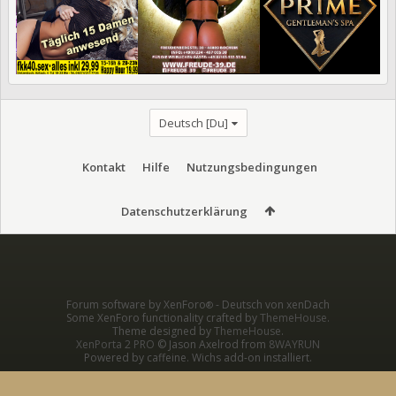
Deutsch [Du]
Kontakt
Hilfe
Nutzungsbedingungen
Datenschutzerklärung
Forum software by XenForo
-
Deutsch von xenDach
®
Some XenForo functionality crafted by
ThemeHouse
.
Theme designed by
ThemeHouse
.
XenPorta 2 PRO
© Jason Axelrod from
8WAYRUN
Powered by caffeine. Wichs add-on installiert.