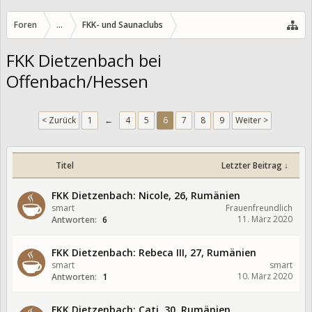
Foren
...
FKK- und Saunaclubs
FKK Dietzenbach bei
Offenbach/Hessen
< Zurück
1
←
4
5
6
7
8
9
Weiter >
Titel
Letzter Beitrag ↓
FKK Dietzenbach: Nicole, 26, Rumänien
smart
Frauenfreundlich
11. März 2020
Antworten:
6
FKK Dietzenbach: Rebeca III, 27, Rumänien
smart
smart
10. März 2020
Antworten:
1
FKK Dietzenbach: Cati, 30, Rumänien