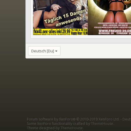
Deutsch [Du]
Forum software by XenForo
© 2010-2019 XenForo Ltd.
-
Deut
®
Some XenForo functionality crafted by
ThemeHouse
.
Theme designed by
ThemeHouse
.