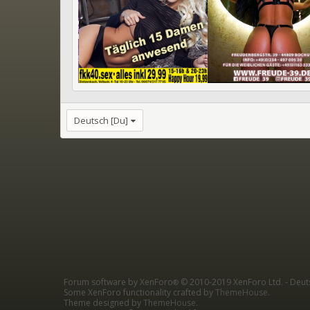
Deutsch [Du]
Forum software by XenForo
© 2010-2019 XenForo Ltd.
-
Deut
®
Some XenForo functionality crafted by
ThemeHouse
.
Theme designed by
ThemeHouse
.